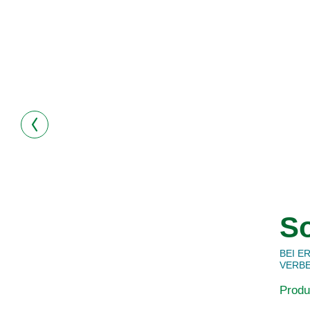
S
BEI 
VERB
Produ