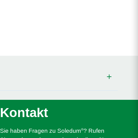
114(4): 738–742.
Kontakt
853.
ic Approach.” Advances in Therapy 2020, 37,5: 1737-1753.
®
Sie haben Fragen zu Soledum
? Rufen