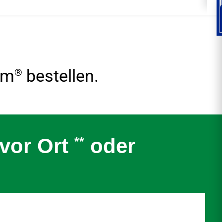
®
um
bestellen.
 vor Ort
**
oder