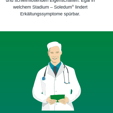
und schleim­lösenden Eigenschaften. Egal in
®
welchem Stadium – Soledum
lindert
Erkältungssymptome spürbar.