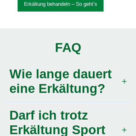
Erkältung behandeln – So geht’s
FAQ
Wie lange dauert
eine Erkältung?
Eine grobe Faustregel besagt: Eine Erkältung
Darf ich trotz
kommt 3 Tage, bleibt 3 Tage und geht 3 Tage.
Das kommt in etwa hin, ist aber natürlich
Erkältung Sport
individuell verschieden: In der Regel sollten die